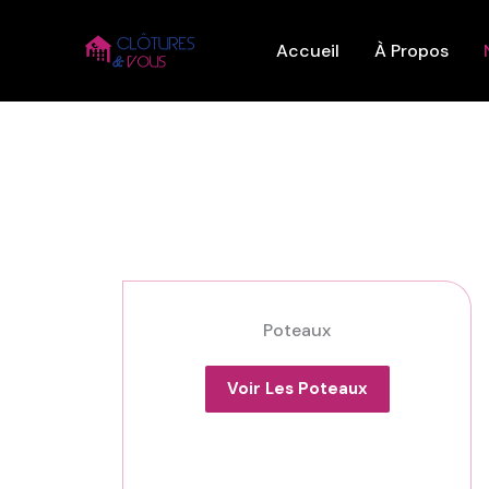
Aller
au
Accueil
À Propos
contenu
Poteaux
Voir Les Poteaux