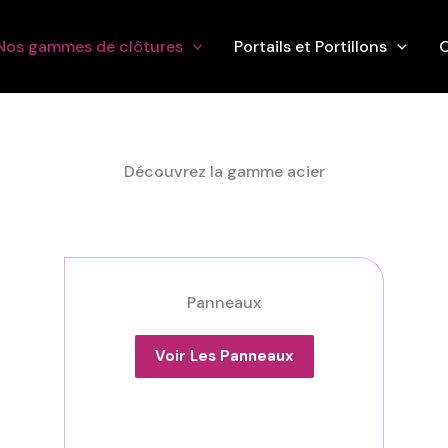
Nos gammes de clôtures
Portails et Portillons
O
Découvrez la gamme acier
Panneaux
Voir Les Panneaux