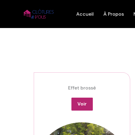
Aller
au
Accueil
À Propos
contenu
Effet brossé
Voir