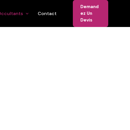
Demand
ccultants
Contact
Ez Un
Devis