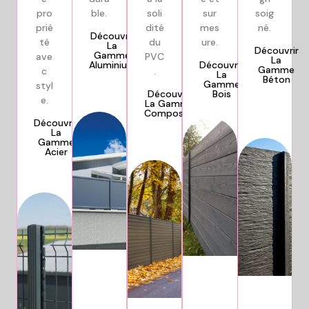
pro
ble.
soli
sur
soig
prié
dité
mes
né.
Découvrir
té
du
ure.
La
Découvrir
Gamme
ave
PVC
La
Aluminium
Découvrir
Gamme
c
.
La
Béton
Gamme
styl
Découvrir
Bois
e.
La Gamme
Composite
Découvrir
La
Gamme
Acier