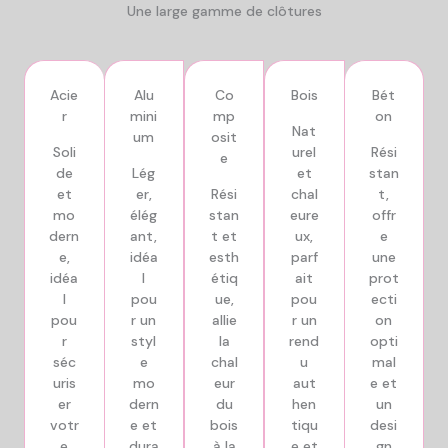
Une large gamme de clôtures
Acie
Alu
Co
Bois
Bét
r
mini
mp
on
Nat
um
osit
Soli
urel
Rési
e​
de
Lég
et
stan
et
er,
Rési
chal
t,
mo
élég
stan
eure
offr
dern
ant,
t et
ux,
e
e,
idéa
esth
parf
une
idéa
l
étiq
ait
prot
l
pou
ue,
pou
ecti
pou
r un
allie
r un
on
r
styl
la
rend
opti
séc
e
chal
u
mal
uris
mo
eur
aut
e et
er
dern
du
hen
un
votr
e et
bois
tiqu
desi
e
dura
à la
e et
gn