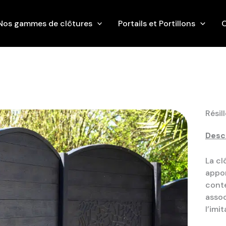
Nos gammes de clôtures
Portails et Portillons
O
Résill
Descr
La cl
appo
conte
asso
l’imi