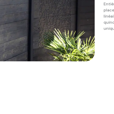
Entiè
place
linéa
quinc
uniqu