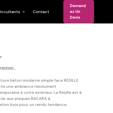
Demand
ccultants
Contact
Ez Un
Devis
e
iption :
ôture béton moderne simple face RÉSILLE
rte une ambiance résolument
mporaine à votre extérieur. La Résille est à
cier aux plaques BACARA à
tation bois pour un rendu tendance.