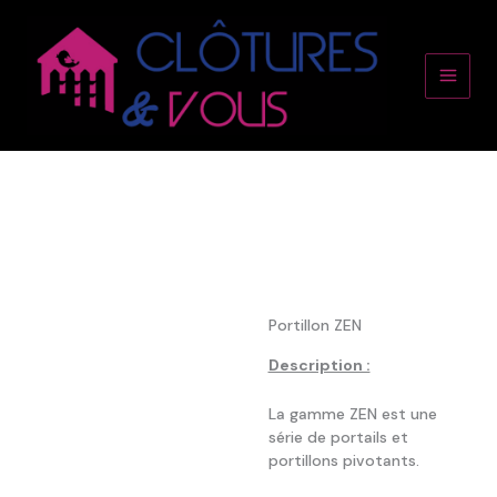
Aller
Main
au
contenu
Men
Portillon ZEN
Description :
La gamme ZEN est une
série de portails et
portillons pivotants.