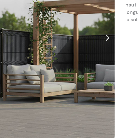
haut 
longu
la sol