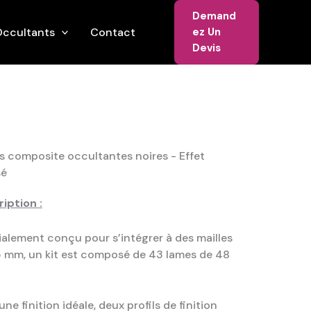
Demand
ccultants
Contact
Ez Un
Devis
 composite occultantes noires - Effet
sé
iption :
alement conçu pour s’intégrer à des mailles
 mm, un kit est composé de 43 lames de 48
une finition idéale, deux profils de finition