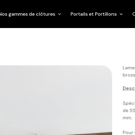
Nos gammes de clôtures
Portails et Portillons
O
Lames
bros
Descr
Spéci
de 55
mm.
Pour 