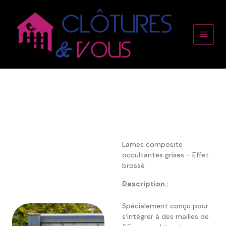
Aller
Main
au
contenu
Men
Lames composite
occultantes grises - Effet
brossé
Description :
Spécialement conçu pour
s’intégrer à des mailles de