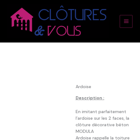
Aller
Main
au
contenu
Men
Ardoise
Description :
En imitant parfaitement
l’ardoise sur les 2 faces, la
clôture décorative béton
MODULA
Ardoise rappelle la toiture