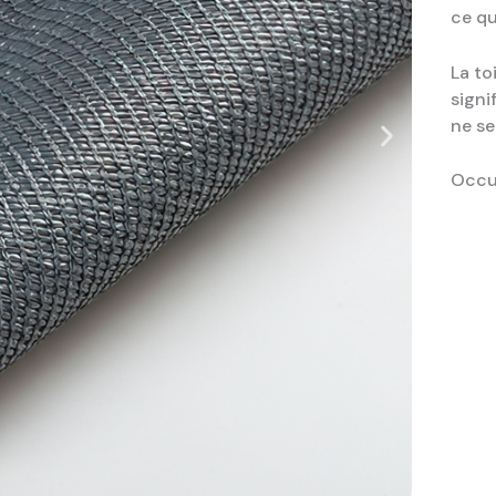
ce qu
La to
signi
ne se
Occul