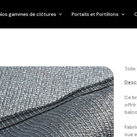
Nos gammes de clôtures
Portails et Portillons
O
Toile
Descr
Ce br
offri
balco
Fabri
vue e