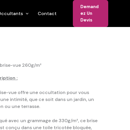
Demand
ccultants
Contact
Ez Un
Devis
 brise-vue 260g/m²
iption :
ise-vue offre une occultation pour vous
r une intimité, que ce soit dans un jardin, un
n ou une terrasse.
qué avec un grammage de 330g/m², ce brise
st conçu dans une toile tricotée bloquée,